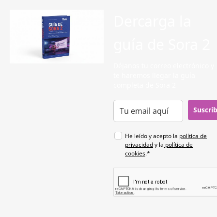
Dercarga la
guía de Sora 2
Déjanos tu correo electrónico y
te haremos llegar la guía
completa de Sora 2
Suscri
He leído y acepto la
política de
privacidad
y la
política de
cookies
.*