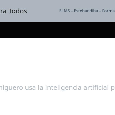
para Todos
El IAS – Estebandiba – Forma
iguero usa la inteligencia artificial 
o