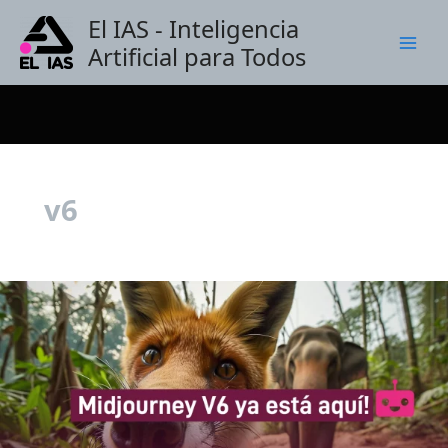
Ir
El IAS - Inteligencia
al
Artificial para Todos
contenido
v6
Midjourney
V6
–
Novedades,
cómo
usarlo
y