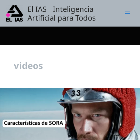
Ir
El IAS - Inteligencia
al
Artificial para Todos
contenido
videos
Sora,
o
Modelos
de
Generación
de
Video