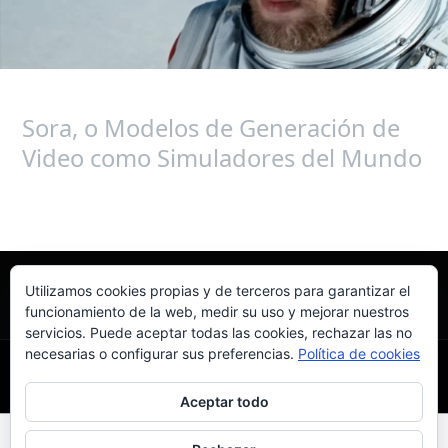
como
Simuladores
del
Mundo
Sora, o Modelos de Generación de
Video como Simuladores del Mundo
Leer más »
Utilizamos cookies propias y de terceros para garantizar el
funcionamiento de la web, medir su uso y mejorar nuestros
servicios. Puede aceptar todas las cookies, rechazar las no
necesarias o configurar sus preferencias.
Política de cookies
Aceptar todo
Todos los derechos © 2026 El IAS - Inteligencia Artificial para