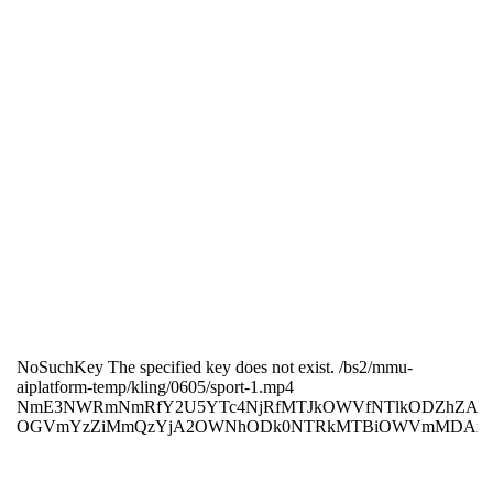
profunda del texto y el video, Kling puede convertir las
descripciones más ricas y complejas en escenas visuales
tangibles, incluyendo situaciones que no se encuentran
en el mundo real.
Versatilidad en la Salida de Video:
Soporte de Múltiples Relación de Aspecto:
Kling puede
generar contenido en diversas relaciones de aspecto,
adaptándose a diferentes necesidades y plataformas de
video.
Calidad Cinematográfica:
3D VAE Propio:
Este modelo permite crear videos de
calidad cinematográfica, desde grandiosas escenas hasta
detallados primeros planos.