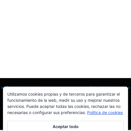
Los modelos Claude 3 son mejores siguiendo instrucciones
complejas de múltiples pasos. Son particularmente adeptos
a adherirse a la voz de la marca y directrices de respuesta, y
desarrollando experiencias orientadas al cliente en las que
los usuarios pueden confiar. Además, los modelos Claude 3
son mejores produciendo salida estructurada popular en
formatos como JSON, lo que facilita instruir a Claude para
casos de uso como clasificación de lenguaje natural y
análisis de sentimientos.
←
Entrada anterior
Entrada siguiente
→
Utilizamos cookies propias y de terceros para garantizar el
funcionamiento de la web, medir su uso y mejorar nuestros
servicios. Puede aceptar todas las cookies, rechazar las no
necesarias o configurar sus preferencias.
Política de cookies
Aceptar todo