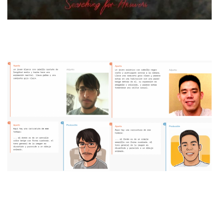
Incluso
puede estilizar
y personalizar imagenes en base a
fotos
¡Puede generar
imágenes de textos largos
casi perfectos!
¡GPT-4o puede
generar objetos 3d
!