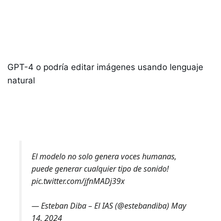
¡Entiende los videos
y puedes usarlos de inputs para, por
ejemplo, pedirle resumenes!
GPT-4 o podría editar imágenes usando lenguaje
natural
¡El modelo no solo genera voces humanas, puede generar
cualquier tipo de sonido!
El modelo no solo genera voces humanas,
puede generar cualquier tipo de sonido!
pic.twitter.com/jfnMADj39x
— Esteban Diba – El IAS (@estebandiba)
May
14, 2024