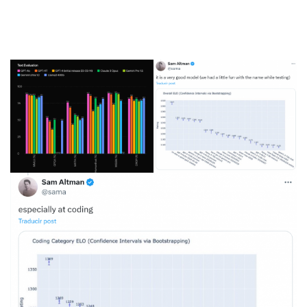
variedad de evaluaciones, así como en el chat arena (era el
famoso gp2chatbot). Tambien dicen que es especialmente
bueno en programación.