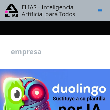
Ir
El IAS - Inteligencia
al
Artificial para Todos
contenido
empresa
Duolingo
despide
y
sustituye
a
su
plantilla